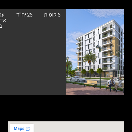
8 קומות
28 יח"ד
עמרי רון
בתכנון
אדריכלים
בע"מ