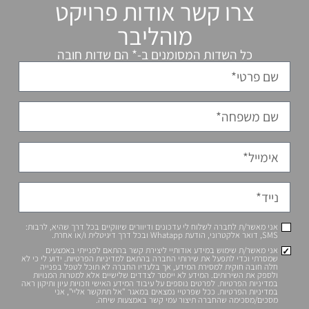
צרו קשר אודות פרויקט
מוהליבר
כל השדות המסומנים ב-* הם שדות חובה
אני מאשר/ת לחברה לשלוח לי עדכונים ודיוורים שיווקיים בכל דרך שהיא, לרבות:
SMS, דואר אלקטרוני, הודעת Whatapp ובכל דרך דיגיטלית ו/או אחרת.
אני מאשר/ת שימוש במידע אודותיי ליצירת קשר בהתאם לפנייתי באמצעים
שמסרתי וכדי לתפעל את שירותי החברה בהתאם למדיניות הפרטיות. ידוע לי כי לא
חלה חובה חוקית למסירת המידע, אך בלעדיו החברה לא תוכל לטפל בפנייה
ולספק את השירותים. המידע לא יימסר לצדדים שלישיים אלא למטרות המנויות
במדיניות הפרטיות. לפרטים נוספים על עיבוד המידע האישי וזכויות עיון ותיקון ראה
במדיניות הפרטיות. ככל שפרטיי נמצאים במאגר "אל תתקשר אליי", אני
מסכים/מסכימה שהחברה תיצור עמי קשר באמצעות שיחה.