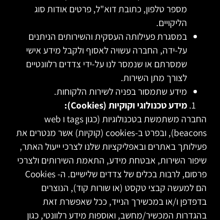
מספר טלפון, כתובת דוא"ל, פרטים אודות סוג
הליקויים.
במסגרת פעילותה העסקית והשירותים הניתנים
על-ידה, החברה עשויה לאסוף ולקבל מידע אישי
שמסרתם או שנמסר לנו על-ידי צדדים רלוונטיים
לצורך מתן השירות.
מידע שתמסור בפניה לשירות הלקוחות.
מידע טכנולוגי וקוקיות (Cookies):
החברה משתמשת בטכנולוגיות (כגון tags ו web
beacons), ובפרט ב-cookies (קוקיות) אשר מנטרים את
פעילותך באתרים ובאפליקציות שלנו לצרכי ייעול האתר,
שיפור השירות, אבטחת מידע, התאמת השירותים ולצרכי
פרסום, לרבות בכלים של צדדים שלישיים. ה- Cookies
הם למעשה קבצי טקסט (או שורות קוד), הנוצרים
בדפדפן ו/או במכשירך הנייד, ככל שאפשרת זאת
בהגדרות המכשיר/מחשב, ואוספות מידע רלוונטי, כגון