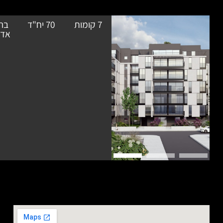
7 קומות
70 יח"ד
בר אוריין
בתכנון
אדריכלים