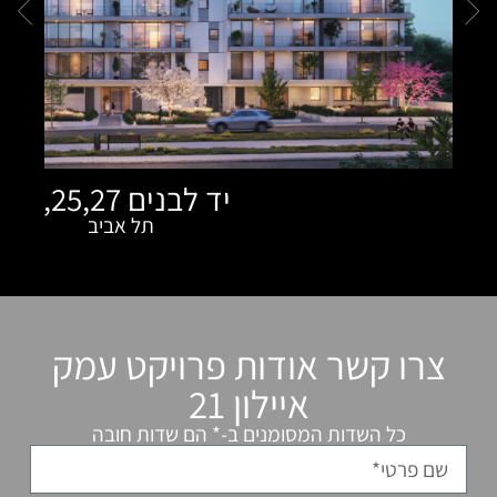
יד לבנים 23,25,27
תל אביב
אודות פרויקט עמק
איילון 21
המסומנים ב-* הם שדות חובה