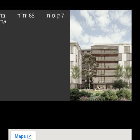
7 קומות
68 יח"ד
בר אוריין
בתכנון
אדריכלים