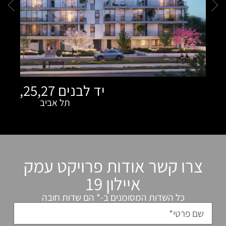
יד לבנים 23,25,27
תל אביב
אודות פרויקט עמק
איילון 19
המסומנים ב-* הם שדות חובה