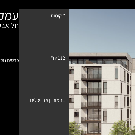
עמק אי
7 קומות
תל אבי
112 יח"ד
פרטים נוספ
בר אוריין אדריכלים