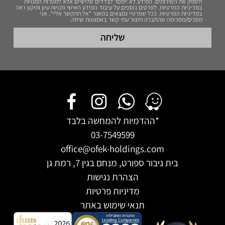
ולספק את השירותים. המידע לא יימסר לצדדים שלישיים אלא למטרות המנויות
במדיניות הפרטיות. לפרטים נוספים על עיבוד המידע האישי וזכויות עיון ותיקון ראה
במדיניות הפרטיות. ככל שפרטיי נמצאים במאגר "אל תתקשר אליי", אני
מסכים/מסכימה שהחברה תיצור עמי קשר באמצעות שיחה.
שליחה
*ההדמיות להמחשה בלבד
03-7549599
office@ofek-holdings.com
בית גיבור ספורט, מנחם בגין 7, רמת גן
הצהרת נגישות
מדיניות פרטיות
תנאי שימוש באתר