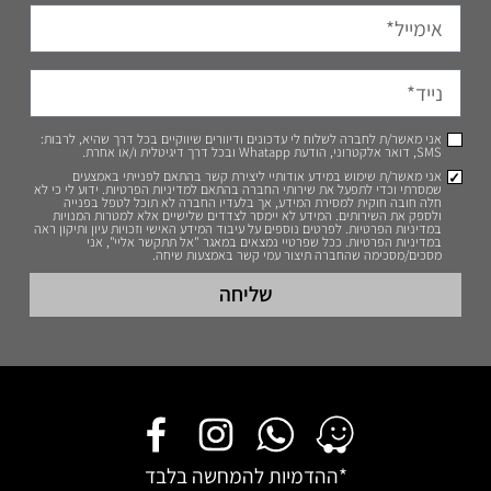
אני מאשר/ת לחברה לשלוח לי עדכונים ודיוורים שיווקיים בכל דרך שהיא, לרבות:
SMS, דואר אלקטרוני, הודעת Whatapp ובכל דרך דיגיטלית ו/או אחרת.
אני מאשר/ת שימוש במידע אודותיי ליצירת קשר בהתאם לפנייתי באמצעים
שמסרתי וכדי לתפעל את שירותי החברה בהתאם למדיניות הפרטיות. ידוע לי כי לא
חלה חובה חוקית למסירת המידע, אך בלעדיו החברה לא תוכל לטפל בפנייה
ולספק את השירותים. המידע לא יימסר לצדדים שלישיים אלא למטרות המנויות
במדיניות הפרטיות. לפרטים נוספים על עיבוד המידע האישי וזכויות עיון ותיקון ראה
במדיניות הפרטיות. ככל שפרטיי נמצאים במאגר "אל תתקשר אליי", אני
מסכים/מסכימה שהחברה תיצור עמי קשר באמצעות שיחה.
שליחה
*ההדמיות להמחשה בלבד